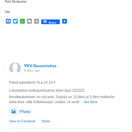
Petri Ekoluoma
Jaa
Facebook
Twitter
WhatsApp
Email
Print
Share
YKV-Suunnistus
6 days ago
Päivä kalenteriin ‼️La 24.10.‼️
Lepokallion polkujuoksukisa tulee taas 🏃🏼‍♀️🏃🏼‍♂️
Ilmoittautuminen on nyt auki. Sarjoja on 10,8km ja 5,6km matkoille
sekä kisa- että hölkkäsarjat. Lisäksi 14-vuoti
...
See More
Photo
View on Facebook
·
Share