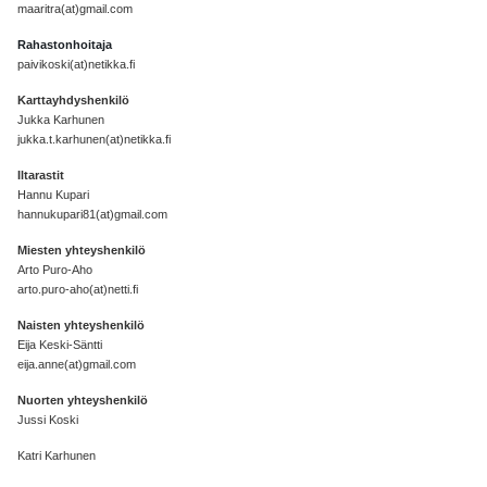
maaritra(at)gmail.com
Rahastonhoitaja
paivikoski(at)netikka.fi
Karttayhdyshenkilö
Jukka Karhunen
jukka.t.karhunen(at)netikka.fi
Iltarastit
Hannu Kupari
hannukupari81(at)gmail.com
Miesten yhteyshenkilö
Arto Puro-Aho
arto.puro-aho(at)netti.fi
Naisten yhteyshenkilö
Eija Keski-Säntti
eija.anne(at)gmail.com
Nuorten yhteyshenkilö
Jussi Koski
Katri Karhunen