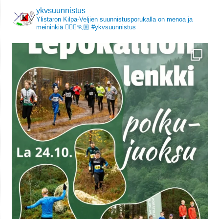
ykvsuunnistus
Ylistaron Kilpa-Veljien suunnistusporukalla on menoa ja
meininkiä 🏃🏻‍♀️🏃🏼
#ykvsuunnistus