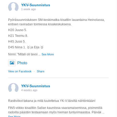
YKV-Suunnistus
1 week ago
Pyöräsuunnistuksen SM-keskimatka kisattiin lauantaina Heinolassa,
entisen raviradan toimiessa kisakeskuksena.
H20 Juuso 5.
H21 Teemu 8.
H45 Jussi 5.
D45 Niina 1. 🥇 ja Eija 🥈
Ninni: "Mitali oli tavoi
...
See More
Photo
View on Facebook
·
Share
YKV-Suunnistus
4 weeks ago
Rastiviikot takana ja mitä tuulettelua YK-V:läisiltä nähtiinkään!
FIN5-viikko kisailtiin Sallan kauniissa vaaramaisemissa, pisimmillä
radoilla päästiin testaamaan myös hieman tunturimaastoa. Päiväk
...
See More