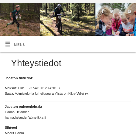
MENU
Yhteystiedot
Jaoston tilitiedot:
Maksut: Tilille FI23 5419 0120 4201 08
Saaja: Voimistelu- ja Urheiluseura Ylistaron Kilpa-Veljet ry.
Jaoston puheenjohtaja
Hanna Helander
hanna.helander(at)netikka.fi
Sihteeri
Maarit Hovila