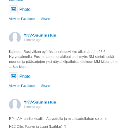
Photo
View on Facebook
·
Share
YKV-Suunnistus
1 month ago
Kainuun Rastiviikon pyöräsuunnistusviikko alkoi tänään 28.6.
Hyrynsalmella. Ensimmäinen osakilpailu oli myös SM-sprintti sekä
nuorten ja pääsarjojen yksi näyttökilpailuista elokuun MM-kilpailuihin.
...
See More
Photo
View on Facebook
·
Share
YKV-Suunnistus
1 month ago
EP:n AM-partio kisattiin Alavudella ja mitalisadettahan se oli ✨️
H12 Otto, Paavo ja Lauri (LaihLu) 🥈