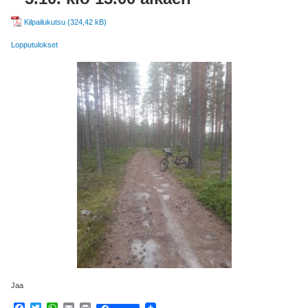
Kilpailukutsu
Lopputulokset
Jaa
Facebook
Twitter
WhatsApp
Email
Print