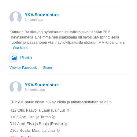
YKV-Suunnistus
1 month ago
Kainuun Rastiviikon pyöräsuunnistusviikko alkoi tänään 28.6.
Hyrynsalmella. Ensimmäinen osakilpailu oli myös SM-sprintti sekä
nuorten ja pääsarjojen yksi näyttökilpailuista elokuun MM-kilpailuihin.
...
See More
Photo
View on Facebook
·
Share
YKV-Suunnistus
2 months ago
EP:n AM-partio kisattiin Alavudella ja mitalisadettahan se oli ✨️
H12 Otto, Paavo ja Lauri (LaihLu) 🥈
H105 Antti, Jani ja Tarmo 🥈
D14 Armi, Elsa ja Ronja (Rasku) 🥈
D105 Rosita, Maarit ja Liisa 🥇