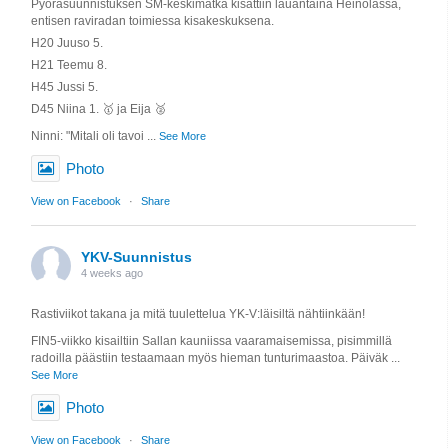
Pyöräsuunnistuksen SM-keskimatka kisattiin lauantaina Heinolassa,
entisen raviradan toimiessa kisakeskuksena.
H20 Juuso 5.
H21 Teemu 8.
H45 Jussi 5.
D45 Niina 1. 🥇 ja Eija 🥈
Ninni: "Mitali oli tavoi
...
See More
Photo
View on Facebook
·
Share
YKV-Suunnistus
4 weeks ago
Rastiviikot takana ja mitä tuulettelua YK-V:läisiltä nähtiinkään!
FIN5-viikko kisailtiin Sallan kauniissa vaaramaisemissa, pisimmillä
radoilla päästiin testaamaan myös hieman tunturimaastoa. Päiväk
...
See More
Photo
View on Facebook
·
Share