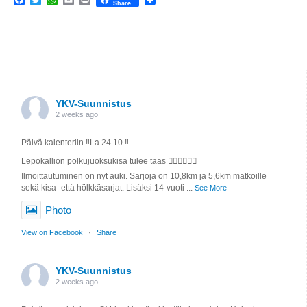
Share
YKV-Suunnistus
2 weeks ago
Päivä kalenteriin ‼️La 24.10.‼️
Lepokallion polkujuoksukisa tulee taas 🏃🏼‍♀️🏃🏼‍♂️
Ilmoittautuminen on nyt auki. Sarjoja on 10,8km ja 5,6km matkoille
sekä kisa- että hölkkäsarjat. Lisäksi 14-vuoti
...
See More
Photo
View on Facebook
·
Share
YKV-Suunnistus
2 weeks ago