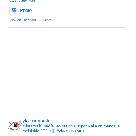
D13
...
See More
Photo
View on Facebook
·
Share
ykvsuunnistus
Ylistaron Kilpa-Veljien suunnistusporukalla on menoa ja
meininkiä 🏃🏻‍♀️🏃🏼
#ykvsuunnistus