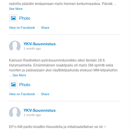
radoilla päästiin testaamaan myös hieman tunturimaastoa. Päiväk
...
See More
Photo
View on Facebook
·
Share
YKV-Suunnistus
1 month ago
Kainuun Rastiviikon pyöräsuunnistusviikko alkoi tänään 28.6.
Hyrynsalmella. Ensimmäinen osakilpailu oli myös SM-sprintti sekä
nuorten ja pääsarjojen yksi näyttökilpailuista elokuun MM-kilpailuihin.
...
See More
Photo
View on Facebook
·
Share
YKV-Suunnistus
1 month ago
EP:n AM-partio kisattiin Alavudella ja mitalisadettahan se oli ✨️