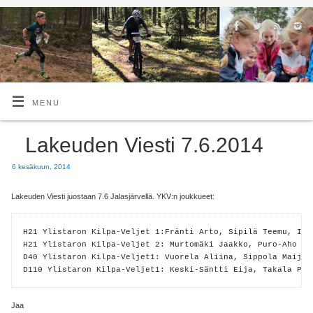
MENU
Lakeuden Viesti 7.6.2014
6 kesäkuun, 2014
Lakeuden Viesti juostaan 7.6 Jalasjärvellä. YKV:n joukkueet:
H21 Ylistaron Kilpa-Veljet 1:Fränti Arto, Sipilä Teemu, Isto
H21 Ylistaron Kilpa-Veljet 2: Murtomäki Jaakko, Puro-Aho Art
D40 Ylistaron Kilpa-Veljet1: Vuorela Aliina, Sippola Maija, 
D110 Ylistaron Kilpa-Veljet1: Keski-Säntti Eija, Takala Pii
Jaa