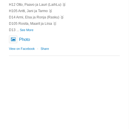
H12 Otto, Paavo ja Lauri (LaihLu) 🥈
H105 Antti, Jani ja Tarmo 🥈
D14 Armi, Elsa ja Ronja (Rasku) 🥈
D105 Rosita, Maarit ja Liisa 🥇
D13
...
See More
Photo
View on Facebook
·
Share