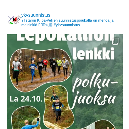
ykvsuunnistus
Ylistaron Kilpa-Veljien suunnistusporukalla on menoa ja
meininkiä 🏃🏻‍♀️🏃🏼
#ykvsuunnistus