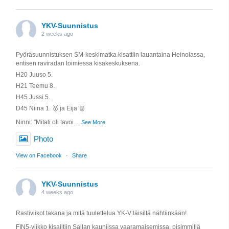
YKV-Suunnistus
2 weeks ago
Pyöräsuunnistuksen SM-keskimatka kisattiin lauantaina Heinolassa,
entisen raviradan toimiessa kisakeskuksena.
H20 Juuso 5.
H21 Teemu 8.
H45 Jussi 5.
D45 Niina 1. 🥇 ja Eija 🥈
Ninni: "Mitali oli tavoi
...
See More
Photo
View on Facebook
·
Share
YKV-Suunnistus
4 weeks ago
Rastiviikot takana ja mitä tuulettelua YK-V:läisiltä nähtiinkään!
FIN5-viikko kisailtiin Sallan kauniissa vaaramaisemissa, pisimmillä