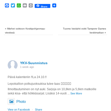
Facebook
Twitter
WhatsApp
Email
Print
Share
«
Miehet voittoon Keskipohjanmaa-
Tuomo Istolahti voitti Tampere Games
viestissä
keskimatkan
»
YKV-Suunnistus
1 week ago
Päivä kalenteriin ‼️La 24.10.‼️
Lepokallion polkujuoksukisa tulee taas 🏃🏼‍♀️🏃🏼‍♂️
Ilmoittautuminen on nyt auki. Sarjoja on 10,8km ja 5,6km matkoille
sekä kisa- että hölkkäsarjat. Lisäksi 14-vuoti
...
See More
Photo
View on Facebook
·
Share