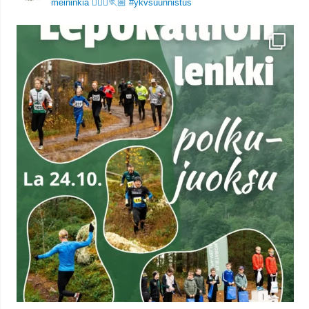
meininkiä 🏃🏻‍♀️🏃🏼
#ykvsuunnistus