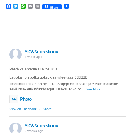
Facebook
Twitter
WhatsApp
Email
Print
Share
YKV-Suunnistus
1 week ago
Päivä kalenteriin ‼️La 24.10.‼️
Lepokallion polkujuoksukisa tulee taas 🏃🏼‍♀️🏃🏼‍♂️
Ilmoittautuminen on nyt auki. Sarjoja on 10,8km ja 5,6km matkoille
sekä kisa- että hölkkäsarjat. Lisäksi 14-vuoti
...
See More
Photo
View on Facebook
·
Share
YKV-Suunnistus
2 weeks ago