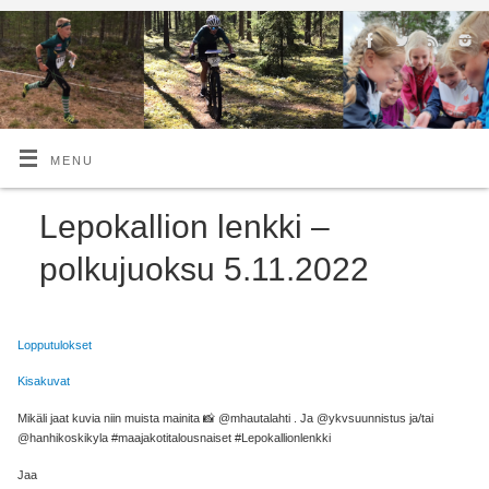
MENU
Lepokallion lenkki –
polkujuoksu 5.11.2022
Lopputulokset
Kisakuvat
Mikäli jaat kuvia niin muista mainita 📸 @mhautalahti . Ja @ykvsuunnistus ja/tai
@hanhikoskikyla #maajakotitalousnaiset #Lepokallionlenkki
Jaa