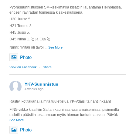
Pyöräsuunnistuksen SM-keskimatka kisattiin lauantaina Heinolassa,
entisen raviradan toimiessa kisakeskuksena.
H20 Juuso 5.
H21 Teemu 8.
H45 Jussi 5.
D45 Niina 1. 🥇 ja Eija 🥈
Ninni: "Mitali oli tavoi
...
See More
Photo
View on Facebook
·
Share
YKV-Suunnistus
4 weeks ago
Rastiviikot takana ja mitä tuulettelua YK-V:läisiltä nähtiinkään!
FIN5-viikko kisailtiin Sallan kauniissa vaaramaisemissa, pisimmillä
radoilla päästiin testaamaan myös hieman tunturimaastoa. Päiväk
...
See More
Photo