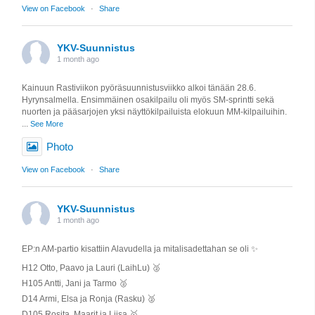
View on Facebook
·
Share
YKV-Suunnistus
1 month ago
Kainuun Rastiviikon pyöräsuunnistusviikko alkoi tänään 28.6.
Hyrynsalmella. Ensimmäinen osakilpailu oli myös SM-sprintti sekä
nuorten ja pääsarjojen yksi näyttökilpailuista elokuun MM-kilpailuihin.
...
See More
Photo
View on Facebook
·
Share
YKV-Suunnistus
1 month ago
EP:n AM-partio kisattiin Alavudella ja mitalisadettahan se oli ✨️
H12 Otto, Paavo ja Lauri (LaihLu) 🥈
H105 Antti, Jani ja Tarmo 🥈
D14 Armi, Elsa ja Ronja (Rasku) 🥈
D105 Rosita, Maarit ja Liisa 🥇