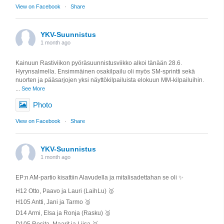
View on Facebook
·
Share
YKV-Suunnistus
1 month ago
Kainuun Rastiviikon pyöräsuunnistusviikko alkoi tänään 28.6.
Hyrynsalmella. Ensimmäinen osakilpailu oli myös SM-sprintti sekä
nuorten ja pääsarjojen yksi näyttökilpailuista elokuun MM-kilpailuihin.
...
See More
Photo
View on Facebook
·
Share
YKV-Suunnistus
1 month ago
EP:n AM-partio kisattiin Alavudella ja mitalisadettahan se oli ✨️
H12 Otto, Paavo ja Lauri (LaihLu) 🥈
H105 Antti, Jani ja Tarmo 🥈
D14 Armi, Elsa ja Ronja (Rasku) 🥈