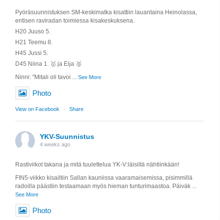
Pyöräsuunnistuksen SM-keskimatka kisattiin lauantaina Heinolassa,
entisen raviradan toimiessa kisakeskuksena.
H20 Juuso 5.
H21 Teemu 8.
H45 Jussi 5.
D45 Niina 1. 🥇 ja Eija 🥈
Ninni: "Mitali oli tavoi
...
See More
Photo
View on Facebook
·
Share
YKV-Suunnistus
4 weeks ago
Rastiviikot takana ja mitä tuulettelua YK-V:läisiltä nähtiinkään!
FIN5-viikko kisailtiin Sallan kauniissa vaaramaisemissa, pisimmillä
radoilla päästiin testaamaan myös hieman tunturimaastoa. Päiväk
...
See More
Photo