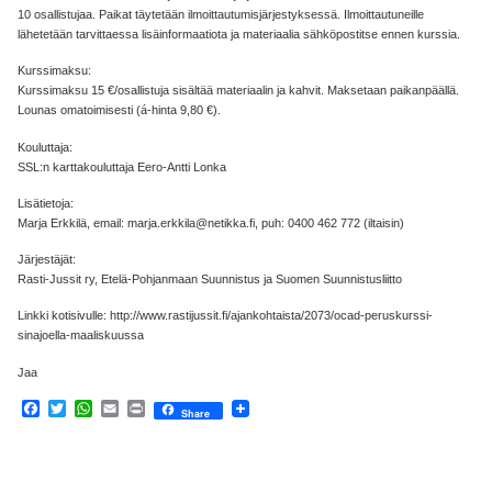
10 osallistujaa. Paikat täytetään ilmoittautumisjärjestyksessä. Ilmoittautuneille
lähetetään tarvittaessa lisäinformaatiota ja materiaalia sähköpostitse ennen kurssia.
Kurssimaksu:
Kurssimaksu 15 €/osallistuja sisältää materiaalin ja kahvit. Maksetaan paikanpäällä.
Lounas omatoimisesti (á-hinta 9,80 €).
Kouluttaja:
SSL:n karttakouluttaja Eero-Antti Lonka
Lisätietoja:
Marja Erkkilä, email: marja.erkkila@netikka.fi, puh: 0400 462 772 (iltaisin)
Järjestäjät:
Rasti-Jussit ry, Etelä-Pohjanmaan Suunnistus ja Suomen Suunnistusliitto
Linkki kotisivulle: http://www.rastijussit.fi/ajankohtaista/2073/ocad-peruskurssi-
sinajoella-maaliskuussa
Jaa
Facebook
Twitter
WhatsApp
Email
Print
Share