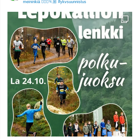
meininkiä 🏃🏻‍♀️🏃🏼
#ykvsuunnistus