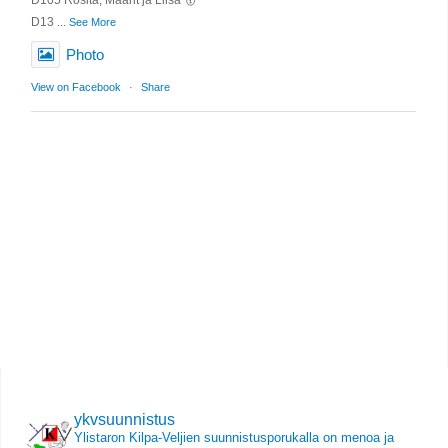
D105 Rosita, Maarit ja Liisa 🥇
D13
...
See More
Photo
View on Facebook
·
Share
ykvsuunnistus
Ylistaron Kilpa-Veljien suunnistusporukalla on menoa ja