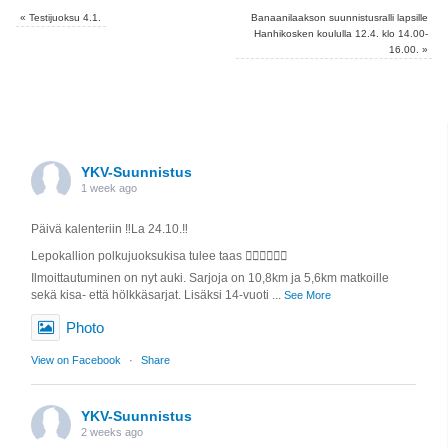
«
Testijuoksu 4.1.
Banaanilaakson suunnistusralli lapsille
Hanhikosken koululla 12.4. klo 14.00-
16.00.
»
YKV-Suunnistus
1 week ago
Päivä kalenteriin ‼️La 24.10.‼️
Lepokallion polkujuoksukisa tulee taas 🏃🏼‍♀️🏃🏼‍♂️
Ilmoittautuminen on nyt auki. Sarjoja on 10,8km ja 5,6km matkoille
sekä kisa- että hölkkäsarjat. Lisäksi 14-vuoti
...
See More
Photo
View on Facebook
·
Share
YKV-Suunnistus
2 weeks ago