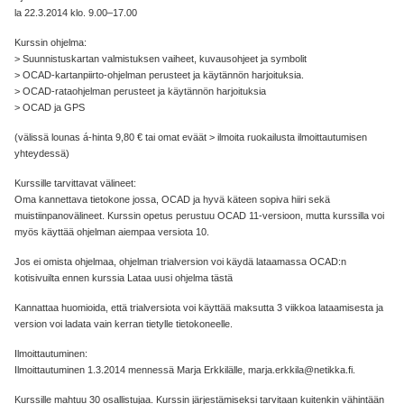
la 22.3.2014 klo. 9.00–17.00
Kurssin ohjelma:
> Suunnistuskartan valmistuksen vaiheet, kuvausohjeet ja symbolit
> OCAD-kartanpiirto-ohjelman perusteet ja käytännön harjoituksia.
> OCAD-rataohjelman perusteet ja käytännön harjoituksia
> OCAD ja GPS
(välissä lounas á-hinta 9,80 € tai omat eväät > ilmoita ruokailusta ilmoittautumisen
yhteydessä)
Kurssille tarvittavat välineet:
Oma kannettava tietokone jossa, OCAD ja hyvä käteen sopiva hiiri sekä
muistiinpanovälineet. Kurssin opetus perustuu OCAD 11-versioon, mutta kurssilla voi
myös käyttää ohjelman aiempaa versiota 10.
Jos ei omista ohjelmaa, ohjelman trialversion voi käydä lataamassa OCAD:n
kotisivuilta ennen kurssia Lataa uusi ohjelma tästä
Kannattaa huomioida, että trialversiota voi käyttää maksutta 3 viikkoa lataamisesta ja
version voi ladata vain kerran tietylle tietokoneelle.
Ilmoittautuminen:
Ilmoittautuminen 1.3.2014 mennessä Marja Erkkilälle, marja.erkkila@netikka.fi.
Kurssille mahtuu 30 osallistujaa. Kurssin järjestämiseksi tarvitaan kuitenkin vähintään