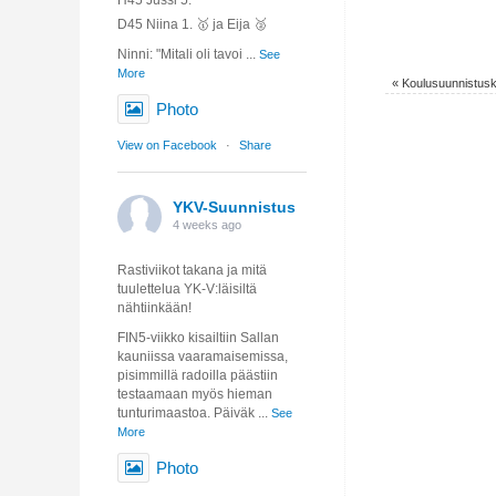
D45 Niina 1. 🥇 ja Eija 🥈
Ninni: "Mitali oli tavoi
...
See
More
«
Koulusuunnistuski
Photo
View on Facebook
·
Share
YKV-Suunnistus
4 weeks ago
Rastiviikot takana ja mitä
tuulettelua YK-V:läisiltä
nähtiinkään!
FIN5-viikko kisailtiin Sallan
kauniissa vaaramaisemissa,
pisimmillä radoilla päästiin
testaamaan myös hieman
tunturimaastoa. Päiväk
...
See
More
Photo