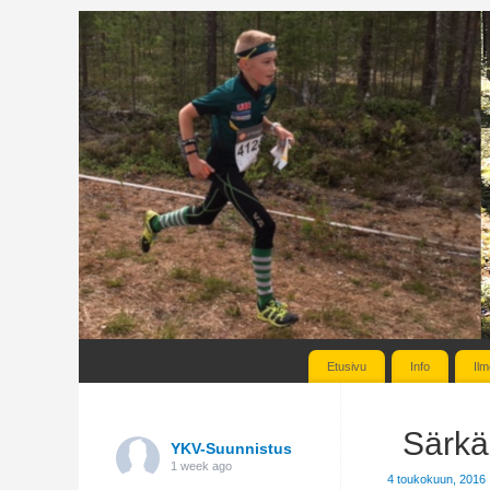
Etusivu
Info
Ilm
Särkä
YKV-Suunnistus
1 week ago
4 toukokuun, 2016