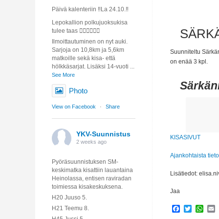
Päivä kalenteriin ‼️La 24.10.‼️
Lepokallion polkujuoksukisa
SÄRKÄ
tulee taas 🏃🏼‍♀️🏃🏼‍♂️
Ilmoittautuminen on nyt auki.
Sarjoja on 10,8km ja 5,6km
Suunniteltu Särkän
matkoille sekä kisa- että
on enää 3 kpl.
hölkkäsarjat. Lisäksi 14-vuoti
...
See More
Särkän
Photo
View on Facebook
·
Share
YKV-Suunnistus
KISASIVUT
2 weeks ago
Ajankohtaista tie
Pyöräsuunnistuksen SM-
keskimatka kisattiin lauantaina
Lisätiedot: elisa.n
Heinolassa, entisen raviradan
toimiessa kisakeskuksena.
Jaa
H20 Juuso 5.
Facebook
Twitter
Wha
H21 Teemu 8.
H45 Jussi 5.