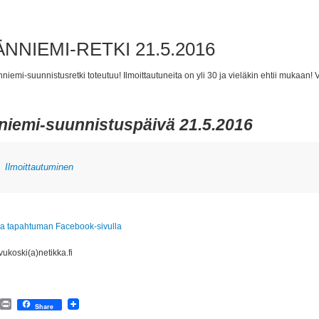
NNIEMI-RETKI 21.5.2016
niemi-suunnistusretki toteutuu! Ilmoittautuneita on yli 30 ja vieläkin ehtii mukaan! 
niemi-suunnistuspäivä 21.5.2016
Ilmoittautuminen
toa tapahtuman Facebook-sivulla
ivukoski(a)netikka.fi
tsApp
Email
Print
Share