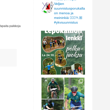
Veljien
suunnistusporukalla
on menoa ja
meininkiä 🏃🏻‍♀️🏃🏼
#ykvsuunnistus
Vapaita paikkoja