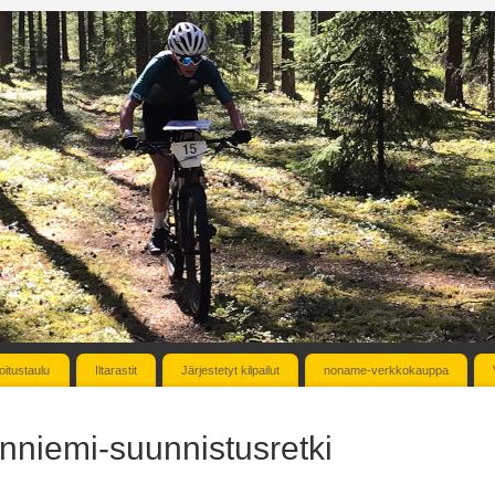
oitustaulu
Iltarastit
Järjestetyt kilpailut
noname-verkkokauppa
nniemi-suunnistusretki