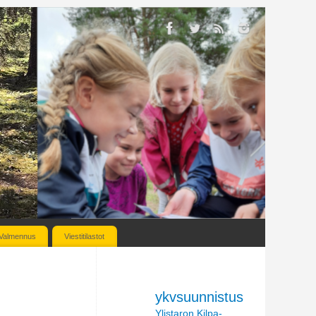
Valmennus
Viestitilastot
ykvsuunnistus
Ylistaron Kilpa-