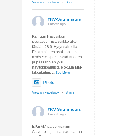
View on Facebook
·
Share
YKV-Suunnistus
1 month ago
Kainuun Rastiviikon
pyöräsuunnistusviikko alkoi
tänään 28.6. Hyrynsalmella.
Ensimmäinen osakilpailu oli
myös SM-sprintti sekä nuorten
ja pääsarjojen yksi
näyttökilpailuista elokuun MM-
kilpailuihin.
...
See More
Photo
View on Facebook
·
Share
YKV-Suunnistus
1 month ago
EP:n AM-partio kisattiin
Alavudella ja mitalisadettahan