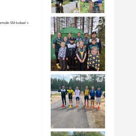
emulle SM-kultaa!
»