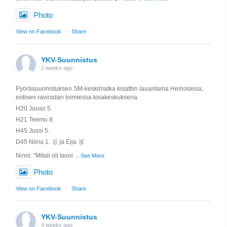
Photo
View on Facebook
·
Share
YKV-Suunnistus
2 weeks ago
Pyöräsuunnistuksen SM-keskimatka kisattiin lauantaina Heinolassa,
entisen raviradan toimiessa kisakeskuksena.
H20 Juuso 5.
H21 Teemu 8.
H45 Jussi 5.
D45 Niina 1. 🥇 ja Eija 🥈
Ninni: "Mitali oli tavoi
...
See More
Photo
View on Facebook
·
Share
YKV-Suunnistus
4 weeks ago