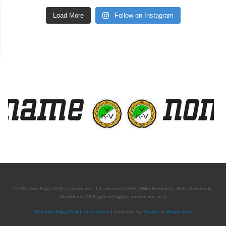
Load More
Follow on Instagram
Yhteistyössä
© Ylistaron Kilpa-Veljet suunnistus. Otsakekuvat SSL, Mika Pukkinen, Ilkka Saarimäki.
Muokkaus:YKV [ykv-info@ykv-suunnistus.net]
Ylistaron Kilpa-Veljet, suunnistus
| Powered by
Mantra
&
WordPress.