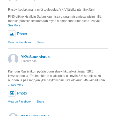
Rastiviikot takana ja mitä tuulettelua YK-V:läisiltä nähtiinkään!
FIN5-viikko kisailtiin Sallan kauniissa vaaramaisemissa, pisimmillä
radoilla päästiin testaamaan myös hieman tunturimaastoa. Päiväk
...
See More
Photo
View on Facebook
·
Share
YKV-Suunnistus
1 month ago
Kainuun Rastiviikon pyöräsuunnistusviikko alkoi tänään 28.6.
Hyrynsalmella. Ensimmäinen osakilpailu oli myös SM-sprintti sekä
nuorten ja pääsarjojen yksi näyttökilpailuista elokuun MM-kilpailuihin.
...
See More
Photo
View on Facebook
·
Share