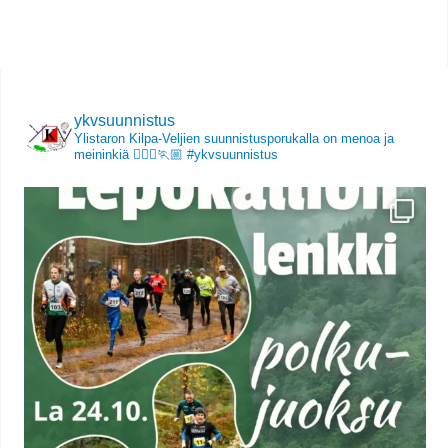
ykvsuunnistus
Ylistaron Kilpa-Veljien suunnistusporukalla on menoa ja
meininkiä 🏃🏻‍♀️🏃🏼
#ykvsuunnistus