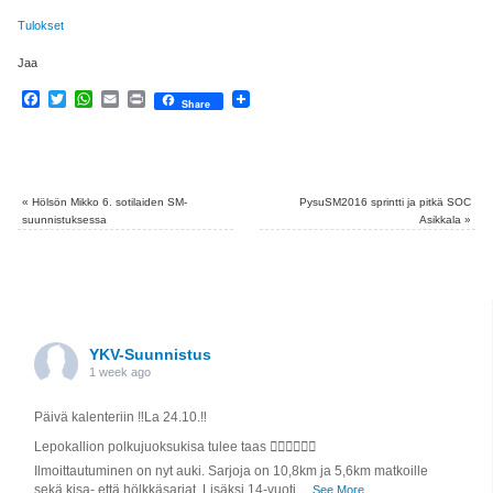
Tulokset
Jaa
Facebook
Twitter
WhatsApp
Email
Print
Share
«
Hölsön Mikko 6. sotilaiden SM-
PysuSM2016 sprintti ja pitkä SOC
suunnistuksessa
Asikkala
»
YKV-Suunnistus
1 week ago
Päivä kalenteriin ‼️La 24.10.‼️
Lepokallion polkujuoksukisa tulee taas 🏃🏼‍♀️🏃🏼‍♂️
Ilmoittautuminen on nyt auki. Sarjoja on 10,8km ja 5,6km matkoille
sekä kisa- että hölkkäsarjat. Lisäksi 14-vuoti
...
See More