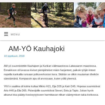
MENU
AM-YÖ Kauhajoki
10 syyskuun, 2016
AM-yö suunnistettiin Kauhajoen ja Kurikan välimaastossa Laitasaaren maastossa.
Ennakkoon oli luvassa kiviset pienipiirteiset mäen harjanteet, paikoin tyhjät rinteet
nopeilla kankailla runsaan polkuverkoston kera. Sitähän se olikin muutaman tiheikön
säestämänä. Kompassin apu oli arvossaan, kuten yöllä yleensä.
YKV:n saaliina oli kolme kultaa Mikko H21, Eija D35 ja Katri D45. Hopeaa suunnistivat
Arto H40 ja Eila D65. Pistesijoille suunnistivat Severi, Eetu ja Tapio. Jukan hyvin
alkanut kisa päättyi keskeytykseen harmittavan nilkan vääntymisen takia kivikossa.