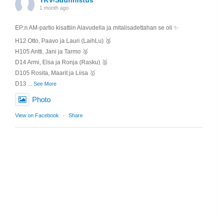
YKV-Suunnistus
1 month ago
EP:n AM-partio kisattiin Alavudella ja mitalisadettahan se oli ✨️
H12 Otto, Paavo ja Lauri (LaihLu) 🥈
H105 Antti, Jani ja Tarmo 🥈
D14 Armi, Elsa ja Ronja (Rasku) 🥈
D105 Rosita, Maarit ja Liisa 🥇
D13
...
See More
Photo
View on Facebook
·
Share