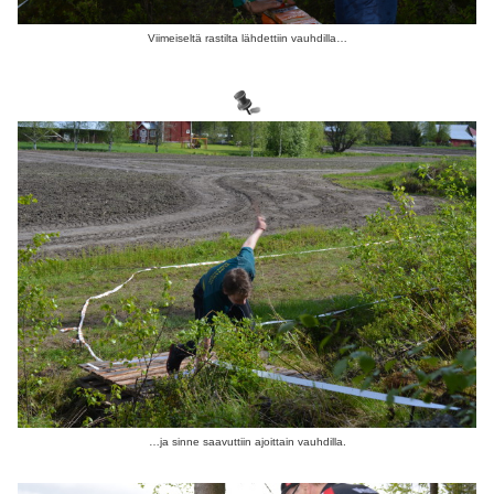
Viimeiseltä rastilta lähdettiin vauhdilla…
…ja sinne saavuttiin ajoittain vauhdilla.