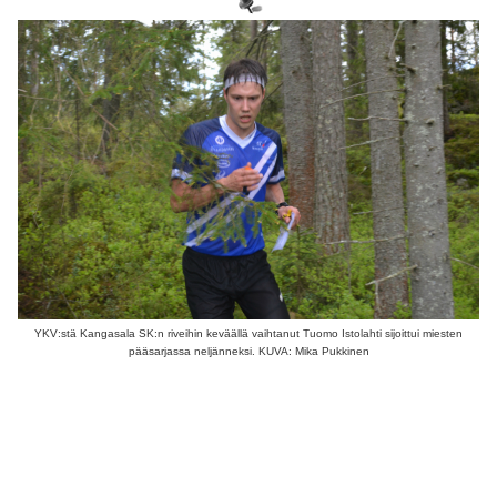
YKV:stä Kangasala SK:n riveihin keväällä vaihtanut Tuomo Istolahti sijoittui miesten
pääsarjassa neljänneksi. KUVA: Mika Pukkinen