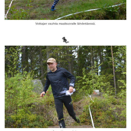
Voittajan vauhtia maalisuoralle lähdettäessä.