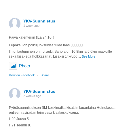
YKV-Suunnistus
1 week ago
Päivä kalenteriin ‼️La 24.10.‼️
Lepokallion polkujuoksukisa tulee taas 🏃🏼‍♀️🏃🏼‍♂️
Ilmoittautuminen on nyt auki. Sarjoja on 10,8km ja 5,6km matkoille
sekä kisa- että hölkkäsarjat. Lisäksi 14-vuoti
...
See More
Photo
View on Facebook
·
Share
YKV-Suunnistus
2 weeks ago
Pyöräsuunnistuksen SM-keskimatka kisattiin lauantaina Heinolassa,
entisen raviradan toimiessa kisakeskuksena.
H20 Juuso 5.
H21 Teemu 8.