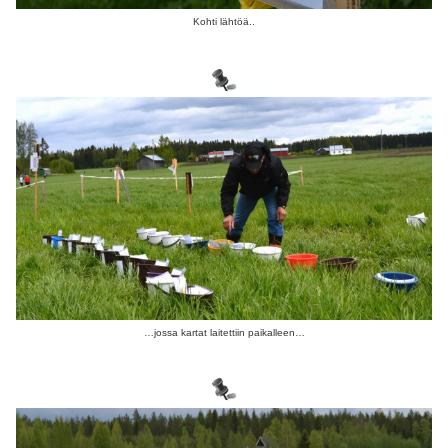
Kohti lähtöä..
…jossa kartat laitettiin paikalleen…