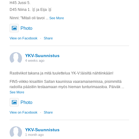
H45 Jussi 5.
D45 Niina 1. 🥇 ja Eija 🥈
Ninni: "Mitali oli tavoi
...
See More
Photo
View on Facebook
·
Share
YKV-Suunnistus
4 weeks ago
Rastiviikot takana ja mitä tuulettelua YK-V:läisiltä nähtiinkään!
FIN5-viikko kisailtiin Sallan kauniissa vaaramaisemissa, pisimmillä
radoilla päästiin testaamaan myös hieman tunturimaastoa. Päiväk
...
See More
Photo
View on Facebook
·
Share
YKV-Suunnistus
1 month ago