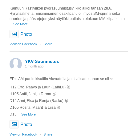
Kainuun Rastiviikon pyöräsuunnistusviikko alkoi tänään 28.6.
Hyrynsalmella. Ensimmäinen osakilpailu oli myös SM-sprintti sekä
nuorten ja pääsarjojen yksi näyttökilpailuista elokuun MM-kilpailuihin.
...
See More
Photo
View on Facebook
·
Share
YKV-Suunnistus
1 month ago
EP:n AM-partio kisattiin Alavudella ja mitalisadettahan se oli ✨️
H12 Otto, Paavo ja Lauri (LaihLu) 🥈
H105 Antti, Jani ja Tarmo 🥈
D14 Armi, Elsa ja Ronja (Rasku) 🥈
D105 Rosita, Maarit ja Liisa 🥇
D13
...
See More
Photo
View on Facebook
·
Share