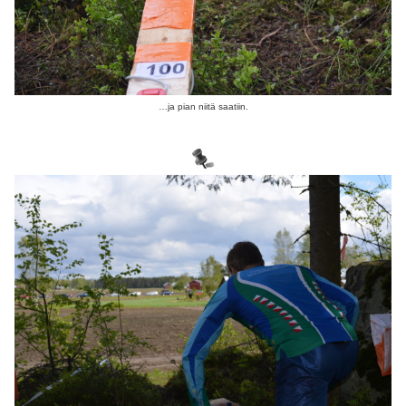
…ja pian niitä saatiin.