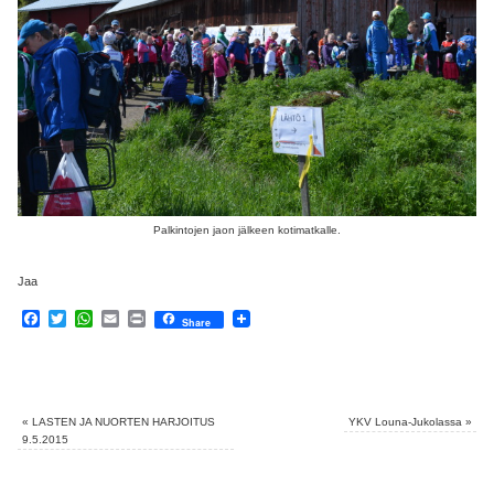
Palkintojen jaon jälkeen kotimatkalle.
Jaa
Facebook
Twitter
WhatsApp
Email
Print
Share
«
LASTEN JA NUORTEN HARJOITUS
YKV Louna-Jukolassa
»
9.5.2015