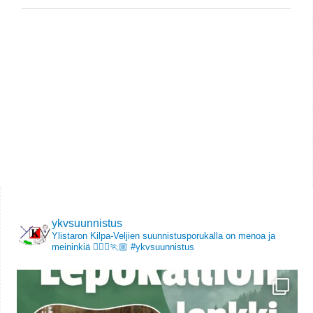
ykvsuunnistus
Ylistaron Kilpa-Veljien suunnistusporukalla on menoa ja
meininkiä 🏃🏻‍♀️🏃🏼
#ykvsuunnistus