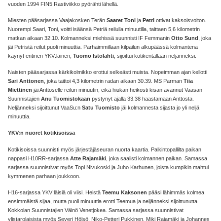
vuoden 1994 FIN5 Rastiviikko pyörähti lähellä.
Miesten pääsarjassa Vaajakosken Terän
Saaret Toni
ja
Petri
ottivat kaksoisvoiton.
Nuorempi Saari, Toni, voitti isäänsä Petriä reilulla minuutilla, taittaen 5,6 kilometrin
matkan aikaan 32.10. Kolmanneksi miehissä suunnisti IF Femmanin
Otto Sund
, joka
jäi Petristä reilut puoli minuuttia. Parhaimmillaan kilpailun alkupäässä kolmantena
käynyt entinen YKV:läinen,
Tuomo Istolahti
, sijoittui kotikentällään neljänneksi.
Naisten pääsarjassa kärkikolmikko erottui selkeästi muista. Nopeimman ajan kellotti
Sari Anttonen
, joka taittoi 4,3 kilometrin radan aikaan 30.39. MS Parman
Tiia
Miettinen
jäi Anttoselle reilun minuutin, eikä hiukan heikosti kisan avannut Vaasan
Suunnistajien
Anu Tuomistokaan
pystynyt ajalla 33.38 haastamaan Anttosta.
Neljänneksi sijoittunut VaaSu:n
Satu Tuomisto
jäi kolmannesta sijasta jo yli neljä
minuuttia.
YKV:n nuoret kotikisoissa
Kotikisoissa suunnisti myös järjestäjäseuran nuorta kaartia. Palkintopallilta paikan
nappasi H10RR-sarjassa
Atte Rajamäki
, joka saalisti kolmannen paikan. Samassa
sarjassa suunnistivat myös Topi Nivukoski ja Juho Karhunen, joista kumpikin mahtui
kymmenen parhaan joukkoon.
H16-sarjassa YKV:läisiä oli viisi. Heistä
Teemu Kaksonen
pääsi lähimmäs kolmea
ensimmäistä sijaa, mutta puoli minuuttia erotti Teemua ja neljänneksi sijoittunutta
Kokkolan Suunnistajien Väinö Venetjokea. Samassa sarjassa suunnistivat
ylistarolaisista myös Severi Hölsö, Niko-Petteri Pukkinen, Miki Rajamäki ja Johannes