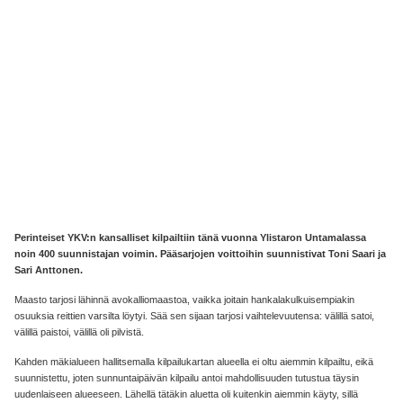
Perinteiset YKV:n kansalliset kilpailtiin tänä vuonna Ylistaron Untamalassa
noin 400 suunnistajan voimin. Pääsarjojen voittoihin suunnistivat Toni Saari ja
Sari Anttonen.
Maasto tarjosi lähinnä avokalliomaastoa, vaikka joitain hankalakulkuisempiakin
osuuksia reittien varsilta löytyi. Sää sen sijaan tarjosi vaihtelevuutensa: välillä satoi,
välillä paistoi, välillä oli pilvistä.
Kahden mäkialueen hallitsemalla kilpailukartan alueella ei oltu aiemmin kilpailtu, eikä
suunnistettu, joten sunnuntaipäivän kilpailu antoi mahdollisuuden tutustua täysin
uudenlaiseen alueeseen. Lähellä tätäkin aluetta oli kuitenkin aiemmin käyty, sillä