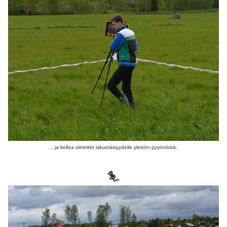
…ja kelloa siirrettiin iskuetäisyydelle yleisön pyynnöstä.