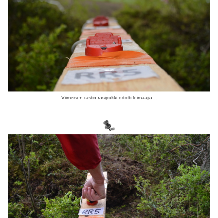
Viimeisen rastin rasipukki odotti leimaajia…