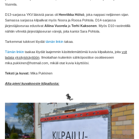
Vuorela.
D13-sarjassa YKV:läisistä paras oli
Henriikka Hölsö
, joka nappasi neljännen sijan.
Samassa sarjassa kilpailivat myös Noora ja Roosa Pohtola. D14-sarjassa
järjestäjäseuraa edustivat
Aliina Vuorela
ja
Terhi Kaksonen
. Myös D10-rastireitillä
nähtiin vihreitä järjestäjäseuran värejä, joita kantoi Sara Pohtola.
Tarkemmat tulokset löydät
tämän linkin
takaa.
Tämän linkin
taakaa löydät laajemmin käsittelemättömiä kuvia kilpailuista, joita
voit
ladata yksityiskäyttöön
. Ilmoitathan kuitenkin sähköpostitse osoitteeseen
mika.pukkinen@hotmail.com, mikäli otat kuvia käyttöösi.
Teksti ja kuvat:
Mika Pukkinen
Alta pieni kuvakooste kilpailusta: